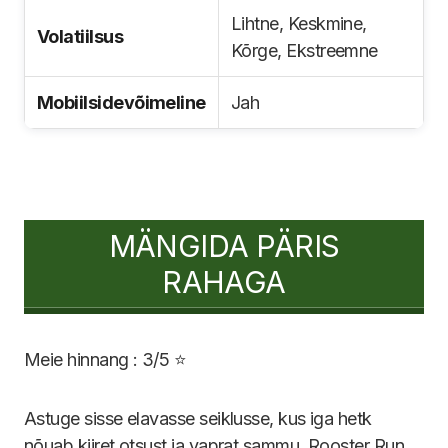
Lihtne, Keskmine,
Volatiilsus
Kõrge, Ekstreemne
Mobiilsidevõimeline
Jah
MÄNGIDA PÄRIS
RAHAGA
Meie hinnang : 3/5 ⭐
Astuge sisse elavasse seiklusse, kus iga hetk
nõuab kiiret otsust ja vaprat sammu. Rooster Run