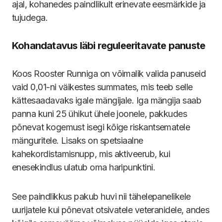
ajal, kohanedes paindlikult erinevate eesmärkide ja
tujudega.
Kohandatavus läbi reguleeritavate panuste
Koos Rooster Runniga on võimalik valida panuseid
vaid 0,01-ni väikestes summates, mis teeb selle
kättesaadavaks igale mängijale. Iga mängija saab
panna kuni 25 ühikut ühele joonele, pakkudes
põnevat kogemust isegi kõige riskantsematele
mänguritele. Lisaks on spetsiaalne
kahekordistamisnupp, mis aktiveerub, kui
enesekindlus ulatub oma haripunktini.
See paindlikkus pakub huvi nii tähelepanelikele
uurijatele kui põnevat otsivatele veteranidele, andes