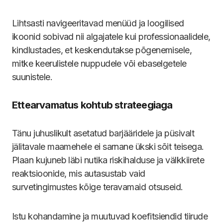
Lihtsasti navigeeritavad menüüd ja loogilised
ikoonid sobivad nii algajatele kui professionaalidele,
kindlustades, et keskendutakse põgenemisele,
mitke keerulistele nuppudele või ebaselgetele
suunistele.
Ettearvamatus kohtub strateegiaga
Tänu juhuslikult asetatud barjääridele ja püsivalt
jälitavale maamehele ei sarnane ükski sõit teisega.
Plaan kujuneb läbi nutika riskihalduse ja välkkiirete
reaktsioonide, mis autasustab vaid
survetingimustes kõige teravamaid otsuseid.
Istu kohandamine ja muutuvad koefitsiendid tiirude