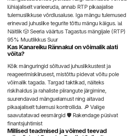
lühiajaliselt varieeruda, annab RTP pikaajalise
tulemuslikkuse võrdlusaluse. Iga mängu tulemused
erinevad juhuslike tegurite tõttu mängu käigus. 📊
Näitlik 🎲 Seeria väärtus Tagastus mängijale (RTP)
95% Muutlikkus Suur
Kas Kanareiku Rännakul on võimalik alati
võita?
Kõik mänguringid sõltuvad juhuslikkustest ja
reageerimiskiirusest, mistõttu pidevat võitu pole
võimalik tagada. Targad taktikad, näiteks
riskihaldus ja rahaliste piirangute järgimine,
suurendavad mänguelamust ning aitavad
pikaajaliselt tulemusi kontrollida. 🔎 Valige
saavutatavad eesmärgid 🛡️ Rakendage püsivat
finantsjuhtimist
Millised teadmised ja võimed teevad