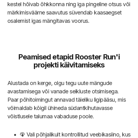
kestel hõivab õhkkonna ning iga pingeline otsus või
märkimisväärne saavutus süvendab kaasaegset
osalemist igas mängitavas voorus.
Peamised etapid Rooster Run'i
projekti käivitamiseks
Alustada on kerge, olgu tegu uute mängude
avastamisega või vanade seikluste otsimisega.
Paar põhitoimingut annavad täieliku ligipääsu, mis
võimaldab kõigil ühineda südantkihutavasse
võistlusele talumaa vabaduse poole.
🦚 Vali põhjalikult kontrollitud veebikasiino, kus