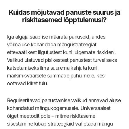
Kuidas mõjutavad panuste suurus ja
riskitasemed lõpptulemusi?
Iga algaja saab ise määrata panuseid, andes
võimaluse kohandada mängustrateegiat
ettevaatlikest liigutustest kuni julgemate riskideni.
Valikud ulatuvad pisikestest panustest turvaliseks
katsetamiseks ilma suurema kahjuta kuni
märkimisväärsete summade puhul neile, kes
ootavad kiiret tulu.
Reguleeritavad panustamise valikud annavad aluse
kohandatud mängukogemusele. Universaalset
õiget meetodit pole – mitme riskitaseme
sisestamine lubab strateegiaid vahetada mängu