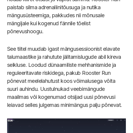
paistab silma adrenaliinitõusuga ja nutika
mängusüsteemiga, pakkudes nii mõnusale
mängijale kui kogenud fännile tõelist
põnevushoogu.
See tiitel muudab igast mängusessioonist elavate
talumaastike ja rahutute jälitamislugude abil kireva
seikluse. Loodud dünaamiliste mehhanismide ja
reguleeritavate riskidega, pakub Rooster Run
põnevat meelelahutust koos võimalusega võita
suuri auhindu. Uustulnukad veebimängude
maailmas või kogenumad otsijad uusi põnevusi
leiavad selles julgemas minimängus palju põnevat.