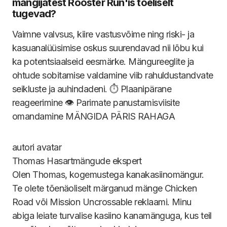
mängijatest Rooster Run'is tõeliselt
tugevad?
Vaimne valvsus, kiire vastusvõime ning riski- ja
kasuanalüüsimise oskus suurendavad nii lõbu kui
ka potentsiaalseid eesmärke. Mängureeglite ja
ohtude sobitamise valdamine viib rahuldustandvate
seikluste ja auhindadeni. ⏱️ Plaanipärane
reageerimine 👁️ Parimate panustamisviisite
omandamine MÄNGIDA PÄRIS RAHAGA
Thomas
Hasartmängude ekspert
Olen Thomas, kogemustega kanakasiinomängur.
Te olete tõenäoliselt märganud mänge Chicken
Road või Mission Uncrossable reklaami. Minu
abiga leiate turvalise kasiino kanamänguga, kus teil