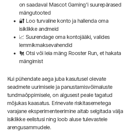
on saadaval Mascot Gaming'i suurepärased
mängutooted
🔐 Loo turvaline konto ja hallenda oma
isiklikke andmeid
📈 Suurendage oma kontojääki, valides
lemmikmaksevahendid
🐔 Otsi või leia mäng Rooster Run, et hakata
mängimist
Kui pühendate aega juba kasutusel olevate
seadmete uurimisele ja panustamisvõimaluste
tundmaõppimisele, on algusest peale tagatud
mõjukas kaasatus. Erinevate riskitasemetega
varajane eksperimenteerimine aitab selgitada välja
isiklikke eelistusi ning loob aluse tulevastele
arengusammudele.