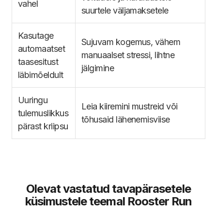
vahel
suurtele väljamaksetele
Kasutage
Sujuvam kogemus, vähem
automaatset
manuaalset stressi, lihtne
taasesitust
jälgimine
läbimõeldult
Uuringu
Leia kiiremini mustreid või
tulemuslikkus
tõhusaid lähenemisviise
pärast kriipsu
Olevat vastatud tavapärasetele
küsimustele teemal Rooster Run