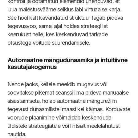
kontroll ja ootamatud elemendid ühenduvad, et
luua mälestusväärne seiklus läbi virtuaalse karja.
See hoolikalt kavandatud struktuur tagab pideva
tegevusvoo, samal ajal hoides strateegilist
keerukust neile, kes keskenduvad tarkade
otsustega võitude suurendamisele.
Automaatne mängudünaamika ja intuitiivne
kasutajakogemus
Nende jaoks, kellele meeldib mugavus või
soovitakse pikemat seanssi ilma pideva manuaalse
sisestamiseta, hoiab automaatne mängurežiim
tegevust dünaamilistel maastikel käimas. Korduvate
voorude plaanimine võimaldab keskenduda
üldistele strateegiatele või lihtsalt meelelahutust
nautida.