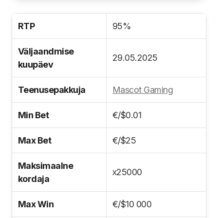
RTP
95%
Väljaandmise
29.05.2025
kuupäev
Teenusepakkuja
Mascot Gaming
Min Bet
€/$0.01
Max Bet
€/$25
Maksimaalne
х25000
kordaja
Max Win
€/$10 000