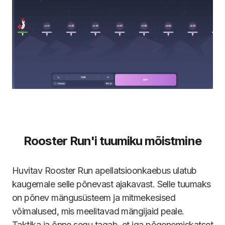
Rooster Run'i tuumiku mõistmine
Huvitav Rooster Run apellatsioonkaebus ulatub
kaugemale selle põnevast ajakavast. Selle tuumaks
on põnev mängusüsteem ja mitmekesised
võimalused, mis meelitavad mängijaid peale.
Taktika ja õnne segu tagab, et iga põgenemiskatset