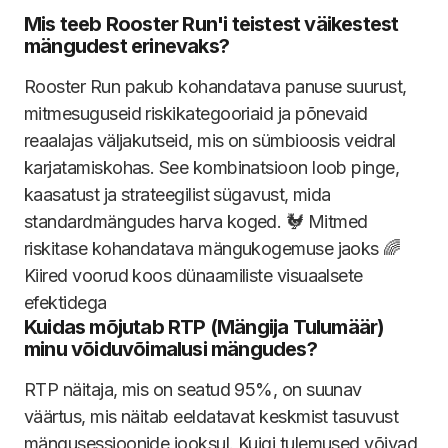
Mis teeb Rooster Run'i teistest väikestest
mängudest erinevaks?
Rooster Run pakub kohandatava panuse suurust,
mitmesuguseid riskikategooriaid ja põnevaid
reaalajas väljakutseid, mis on sümbioosis veidral
karjatamiskohas. See kombinatsioon loob pinge,
kaasatust ja strateegilist sügavust, mida
standardmängudes harva koged. 🐓 Mitmed
riskitase kohandatava mängukogemuse jaoks 🌈
Kiired voorud koos dünaamiliste visuaalsete
efektidega
Kuidas mõjutab RTP (Mängija Tulumäär)
minu võiduvõimalusi mängudes?
RTP näitaja, mis on seatud 95%, on suunav
väärtus, mis näitab eeldatavat keskmist tasuvust
mängusessioonide jooksul. Kuigi tulemused võivad