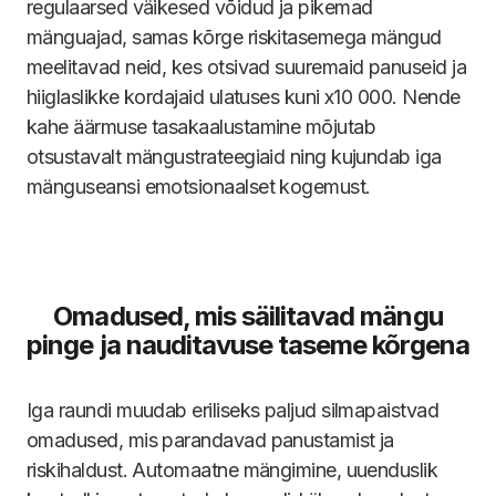
regulaarsed väikesed võidud ja pikemad
mänguajad, samas kõrge riskitasemega mängud
meelitavad neid, kes otsivad suuremaid panuseid ja
hiiglaslikke kordajaid ulatuses kuni x10 000. Nende
kahe äärmuse tasakaalustamine mõjutab
otsustavalt mängustrateegiaid ning kujundab iga
mänguseansi emotsionaalset kogemust.
Omadused, mis säilitavad mängu
pinge ja nauditavuse taseme kõrgena
Iga raundi muudab eriliseks paljud silmapaistvad
omadused, mis parandavad panustamist ja
riskihaldust. Automaatne mängimine, uuenduslik