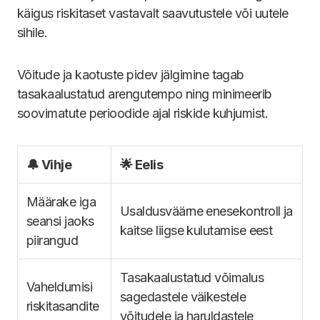
käigus riskitaset vastavalt saavutustele või uutele
sihile.
Võitude ja kaotuste pidev jälgimine tagab
tasakaalustatud arengutempo ning minimeerib
soovimatute perioodide ajal riskide kuhjumist.
🔔 Vihje
🌟 Eelis
Määrake iga
Usaldusväärne enesekontroll ja
seansi jaoks
kaitse liigse kulutamise eest
piirangud
Tasakaalustatud võimalus
Vaheldumisi
sagedastele väikestele
riskitasandite
võitudele ja haruldastele